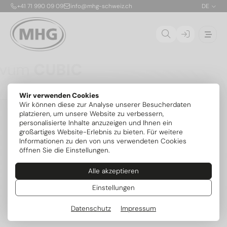
+41 71 990 09 09
info@mhg-schweiz.ch
DE
Ovum
CUBIC
Die CUBIC ist die erste patentierte, stapelbare
Wir verwenden Cookies
Propan-Solewärmepumpe für die Aufstellung im
01
Wir können diese zur Analyse unserer Besucherdaten
Gebäude. Dank nur 150 g Kältemittel R290 pro Modul
02
platzieren, um unsere Website zu verbessern,
ist die sichere Innenaufstellung bis 54 kW ohne
personalisierte Inhalte anzuzeigen und Ihnen ein
zusätzliche Sicherheitsvorrichtungen möglich. Die
03
großartiges Website-Erlebnis zu bieten. Für weitere
flexibel kombinierbaren Module mit je 6,8 kW lassen
04
Informationen zu den von uns verwendeten Cookies
sich exakt an den Bedarf anpassen und später
öffnen Sie die Einstellungen.
erweitern – mit serienmässig integrierter aktiver
Kühlung und intelligenter MIRA-Steuerung.
Alle akzeptieren
Mehr zum Serienstart
Weitere Modelle
Einstellungen
Datenschutz
Impressum
Beliebte Kategorien