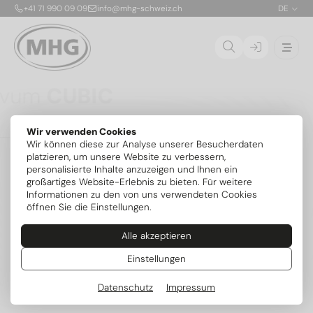
+41 71 990 09 09
info@mhg-schweiz.ch
DE
Ovum
CUBIC
Die CUBIC ist die erste patentierte, stapelbare
Wir verwenden Cookies
Propan-Solewärmepumpe für die Aufstellung im
01
Wir können diese zur Analyse unserer Besucherdaten
Gebäude. Dank nur 150 g Kältemittel R290 pro Modul
02
platzieren, um unsere Website zu verbessern,
ist die sichere Innenaufstellung bis 54 kW ohne
personalisierte Inhalte anzuzeigen und Ihnen ein
zusätzliche Sicherheitsvorrichtungen möglich. Die
03
großartiges Website-Erlebnis zu bieten. Für weitere
flexibel kombinierbaren Module mit je 6,8 kW lassen
04
Informationen zu den von uns verwendeten Cookies
sich exakt an den Bedarf anpassen und später
öffnen Sie die Einstellungen.
erweitern – mit serienmässig integrierter aktiver
Kühlung und intelligenter MIRA-Steuerung.
Alle akzeptieren
Mehr zum Serienstart
Weitere Modelle
Einstellungen
Datenschutz
Impressum
Beliebte Kategorien