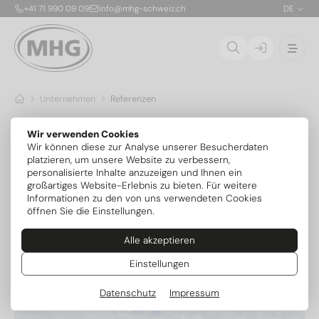
+41 71 990 09 09
info@mhg-schweiz.ch
DE
Unternehmen
Referenzen
Unsere Referenzen
Wir verwenden Cookies
Wir können diese zur Analyse unserer Besucherdaten
Erfolgreich realisierte Projekte aus den Bereichen
platzieren, um unsere Website zu verbessern,
Wärmepumpen, Öl-, Gas- und Hybridheizungen. Entdecken Sie
personalisierte Inhalte anzuzeigen und Ihnen ein
moderne Heizlösungen von MHG Schweiz für Neubau, Sanierung
großartiges Website-Erlebnis zu bieten. Für weitere
und Gewerbe.
Informationen zu den von uns verwendeten Cookies
öffnen Sie die Einstellungen.
Alle anzeigen
Wärmepumpe
Ölheizung
Raketenbre
Alle akzeptieren
Einstellungen
Datenschutz
Impressum