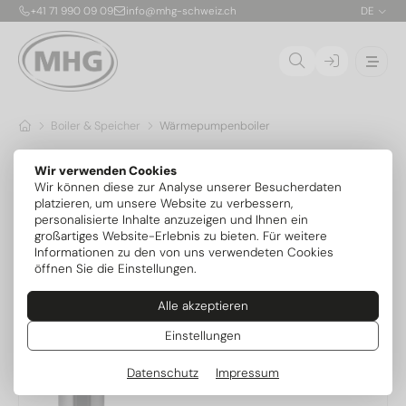
+41 71 990 09 09
info@mhg-schweiz.ch
DE
Boiler & Speicher
Wärmepumpenboiler
Wärmepumpenboiler
Wir verwenden Cookies
Wir können diese zur Analyse unserer Besucherdaten
platzieren, um unsere Website zu verbessern,
personalisierte Inhalte anzuzeigen und Ihnen ein
großartiges Website-Erlebnis zu bieten. Für weitere
Beliebtheit
Informationen zu den von uns verwendeten Cookies
öffnen Sie die Einstellungen.
94.71040-56.M
Alle akzeptieren
Wärmepumpenboiler VT
Einstellungen
emailliert
Datenschutz
Impressum