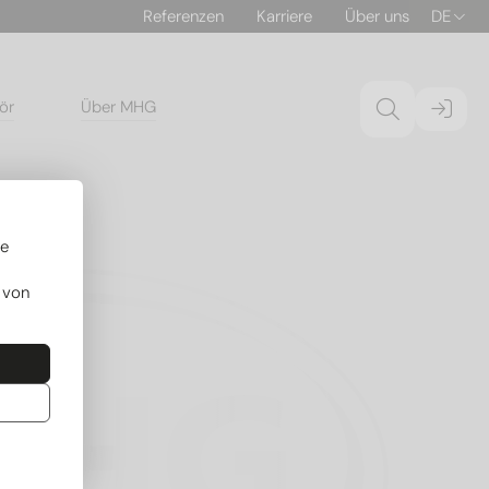
Referenzen
Karriere
Über uns
DE
ör
Über MHG
re
 von