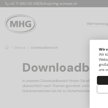
+41 71 990 09 09
info@mhg-schweiz.ch
Wärmeerzeu
Service
Downloadbereich
Wir 
Wir k
Websi
Downloadbere
großa
uns v
In unserem Downloadbereich finden Sie alle wichtig
übersichtlich nach Themen geordnet und bequem als 
Dokumentationen bis hin zu Sicherheitsdatenblättern h