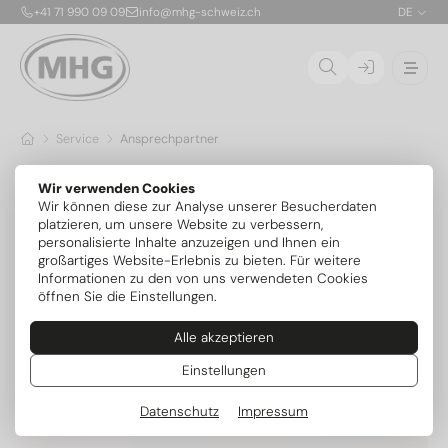
+41 71 990 09 09
info@mhg-schweiz.ch
DE
Service
Ansprechpartner
Ihre Ansprechpartner
Wir verwenden Cookies
Wir können diese zur Analyse unserer Besucherdaten
Unser Team steht Ihnen bei Fragen rund um moderne
platzieren, um unsere Website zu verbessern,
Heiztechnik, Produkte, Service und Projekte persönlich zur Seite.
personalisierte Inhalte anzuzeigen und Ihnen ein
Finden Sie schnell den passenden Ansprechpartner für Ihr
großartiges Website-Erlebnis zu bieten. Für weitere
Anliegen.
Informationen zu den von uns verwendeten Cookies
öffnen Sie die Einstellungen.
Finden Sie den passenden
Ansprechpartner
Alle akzeptieren
Alle anzeigen
Geschäftsleitung
Verkauf
Technik
Einstellungen
Datenschutz
Impressum