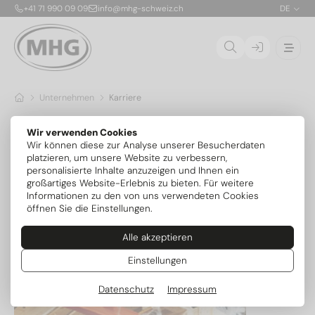
+41 71 990 09 09
info@mhg-schweiz.ch
DE
Unternehmen
Karriere
Karriere bei MHG
Wir verwenden Cookies
Wir können diese zur Analyse unserer Besucherdaten
Gestalten Sie mit uns die Zukunft moderner Heiztechnik.
platzieren, um unsere Website zu verbessern,
Entdecken Sie spannende Aufgaben, ein starkes Team und
personalisierte Inhalte anzuzeigen und Ihnen ein
vielseitige Entwicklungsmöglichkeiten in einer zukunftssicheren
großartiges Website-Erlebnis zu bieten. Für weitere
Branche.
Informationen zu den von uns verwendeten Cookies
öffnen Sie die Einstellungen.
Zu den Stellenangeboten
Alle akzeptieren
Einstellungen
Datenschutz
Impressum