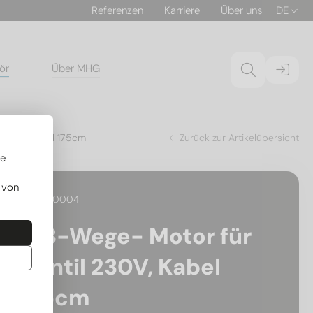
Referenzen
Karriere
Über uns
DE
ör
Über MHG
l 230V, Kabel 175cm
Zurück zur Artikelübersicht
re
 von
29.01130004
2/3-Wege- Motor für
Ventil 230V, Kabel
175cm