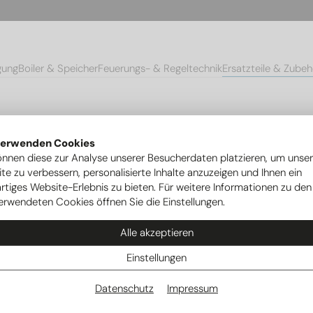
gung
Boiler & Speicher
Feuerungs- & Regeltechnik
Ersatzteile & Zubeh
mpen
Ersatzteile Ovum Wärmepumpen
2/3-Wege- Motor für Venti
verwenden Cookies
önnen diese zur Analyse unserer Besucherdaten platzieren, um unse
te zu verbessern, personalisierte Inhalte anzuzeigen und Ihnen ein
rtiges Website-Erlebnis zu bieten. Für weitere Informationen zu den
erwendeten Cookies öffnen Sie die Einstellungen.
Alle akzeptieren
Einstellungen
Datenschutz
Impressum