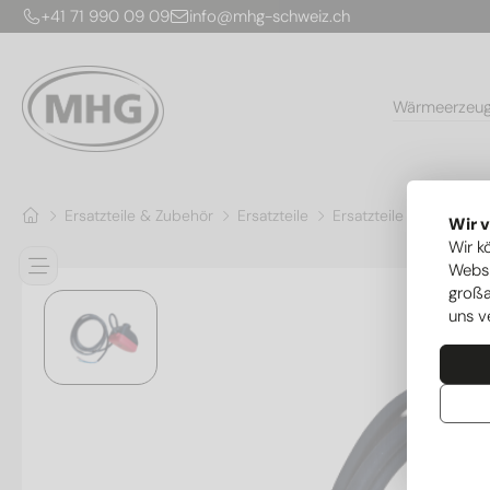
+41 71 990 09 09
info@mhg-schweiz.ch
Wärmeerzeu
Ersatzteile & Zubehör
Ersatzteile
Ersatzteile Wärmepu
Wir 
Wir k
Websi
großa
uns v