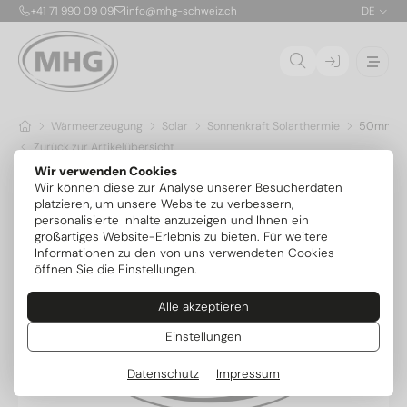
+41 71 990 09 09
info@mhg-schweiz.ch
DE
Wärmeerzeugung
Solar
Sonnenkraft Solarthermie
50mm Ver
Zurück zur Artikelübersicht
Wir verwenden Cookies
Wir können diese zur Analyse unserer Besucherdaten
platzieren, um unsere Website zu verbessern,
personalisierte Inhalte anzuzeigen und Ihnen ein
großartiges Website-Erlebnis zu bieten. Für weitere
Informationen zu den von uns verwendeten Cookies
öffnen Sie die Einstellungen.
Alle akzeptieren
Einstellungen
Datenschutz
Impressum