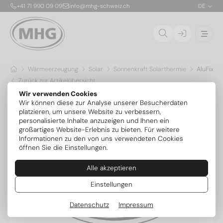
+41 71 990 09 09
info@mhg-schweiz.ch
DE
Wärmeerzeugung
Solar
Sonnenkraft Solarthermie
AluFix 20
Zurück zur Artikelübersicht
Wir verwenden Cookies
Wir können diese zur Analyse unserer Besucherdaten
platzieren, um unsere Website zu verbessern,
personalisierte Inhalte anzuzeigen und Ihnen ein
großartiges Website-Erlebnis zu bieten. Für weitere
Informationen zu den von uns verwendeten Cookies
öffnen Sie die Einstellungen.
Alle akzeptieren
Einstellungen
Datenschutz
Impressum