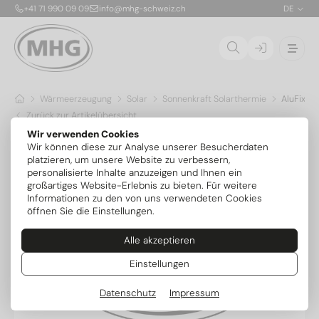
+41 71 990 09 09
info@mhg-schweiz.ch
DE
Wärmeerzeugung
Solar
Sonnenkraft Solarthermie
AluFix S
Zurück zur Artikelübersicht
Wir verwenden Cookies
Wir können diese zur Analyse unserer Besucherdaten
platzieren, um unsere Website zu verbessern,
personalisierte Inhalte anzuzeigen und Ihnen ein
großartiges Website-Erlebnis zu bieten. Für weitere
Informationen zu den von uns verwendeten Cookies
öffnen Sie die Einstellungen.
Alle akzeptieren
Einstellungen
Datenschutz
Impressum