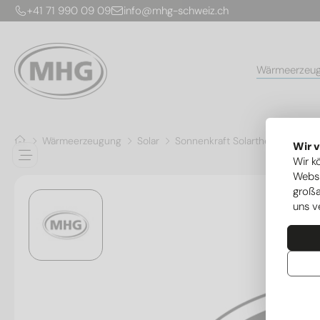
+41 71 990 09 09
info@mhg-schweiz.ch
Wärmeerzeu
Wärmeerzeugung
Solar
Sonnenkraft Solarthermie
Al
Wir 
Wir k
Websi
großa
uns v