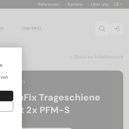
Referenzen
Karriere
Über uns
DE
ör
Über MHG
Zurück zur Artikelübersicht
re
 von
18.40373
AluFix Trageschiene
Set 2x PFM-S