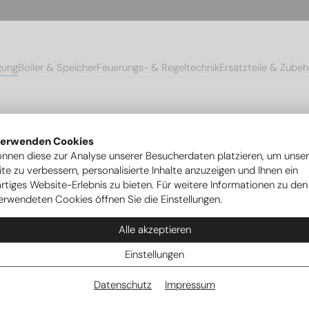
gung
Boiler & Speicher
Feuerungs- & Regeltechnik
Ersatzteile & Zubeh
uFix Trageschiene Set 2x PFM-S
verwenden Cookies
önnen diese zur Analyse unserer Besucherdaten platzieren, um unse
te zu verbessern, personalisierte Inhalte anzuzeigen und Ihnen ein
rtiges Website-Erlebnis zu bieten. Für weitere Informationen zu den
erwendeten Cookies öffnen Sie die Einstellungen.
Alle akzeptieren
Einstellungen
Datenschutz
Impressum