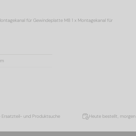
Montagekanal für Gewindeplatte M8 1 x Montagekanal für
mm
e Ersatzteil- und Produktsuche
Heute bestellt, morgen 