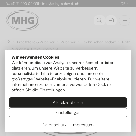
+41 71 990 09 09
info@mhg-schweiz.ch
DE
Ersatzteile & Zubehör
Zubehör
Technischer Bedarf
Nothei
Zurück zur Artikelübersicht
Wir verwenden Cookies
Wir können diese zur Analyse unserer Besucherdaten
platzieren, um unsere Website zu verbessern,
personalisierte Inhalte anzuzeigen und Ihnen ein
großartiges Website-Erlebnis zu bieten. Für weitere
Informationen zu den von uns verwendeten Cookies
öffnen Sie die Einstellungen.
Alle akzeptieren
Einstellungen
Datenschutz
Impressum