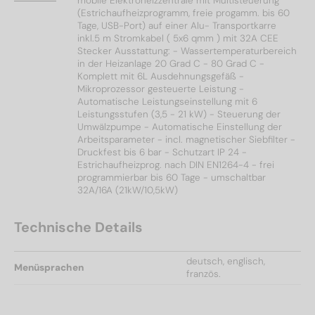
mobile Elektroheizzentrale mit Multisteuerung
(Estrichaufheizprogramm, freie progamm. bis 60
Tage, USB-Port) auf einer Alu- Transportkarre
inkl.5 m Stromkabel ( 5x6 qmm ) mit 32A CEE
Stecker Ausstattung: - Wassertemperaturbereich
in der Heizanlage 20 Grad C - 80 Grad C -
Komplett mit 6L Ausdehnungsgefäß -
Mikroprozessor gesteuerte Leistung -
Automatische Leistungseinstellung mit 6
Leistungsstufen (3,5 - 21 kW) - Steuerung der
Umwälzpumpe - Automatische Einstellung der
Arbeitsparameter - incl. magnetischer Siebfilter -
Druckfest bis 6 bar - Schutzart IP 24 -
Estrichaufheizprog. nach DIN EN1264-4 - frei
programmierbar bis 60 Tage - umschaltbar
32A/16A (21kW/10,5kW)
Technische Details
deutsch, englisch,
Menüsprachen
französ.