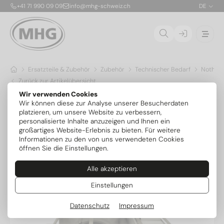
+41 71 990 09 09
info@mhg-schweiz.ch
DE
Ersatzteile & Zubehör
Zubehör
Technischer Bedarf
Nothei
Zurück zur Artikelübersicht
Wir verwenden Cookies
Wir können diese zur Analyse unserer Besucherdaten
platzieren, um unsere Website zu verbessern,
personalisierte Inhalte anzuzeigen und Ihnen ein
großartiges Website-Erlebnis zu bieten. Für weitere
Informationen zu den von uns verwendeten Cookies
öffnen Sie die Einstellungen.
Alle akzeptieren
Einstellungen
Datenschutz
Impressum