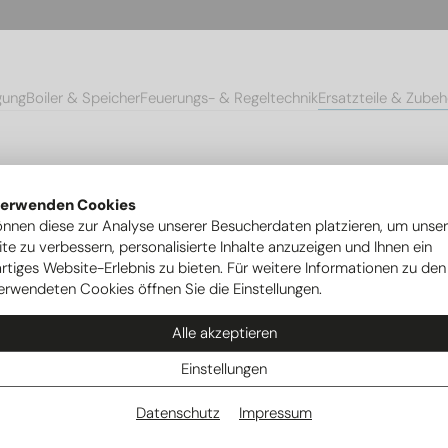
gung
Boiler & Speicher
Feuerungs- & Regeltechnik
Ersatzteile & Zubeh
mpen
Ersatzteile Ovum Wärmepumpen
Axialventilator AC525P 91
verwenden Cookies
önnen diese zur Analyse unserer Besucherdaten platzieren, um unse
te zu verbessern, personalisierte Inhalte anzuzeigen und Ihnen ein
rtiges Website-Erlebnis zu bieten. Für weitere Informationen zu den
erwendeten Cookies öffnen Sie die Einstellungen.
Alle akzeptieren
Einstellungen
Datenschutz
Impressum