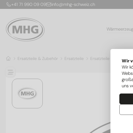
+41 71 990 09 09
info@mhg-schweiz.ch
Wärmeerzeu
Ersatzteile & Zubehör
Ersatzteile
Ersatzteile Wärmepu
Wir 
Wir k
Websi
großa
uns v