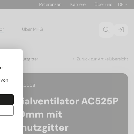
Referenzen
Karriere
Über uns
DE
ör
Über MHG
0mm mit Schutzgitter
Zurück zur Artikelübersicht
re
 von
29.01220008
Axialventilator AC525P
910mm mit
Schutzgitter