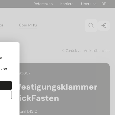
Referenzen
Karriere
Über uns
DE
ör
Über MHG
kFasten
Zurück zur Artikelübersicht
re
 von
29.05190007
Befestigungsklammer
QuickFasten
Federstahl 1.4310