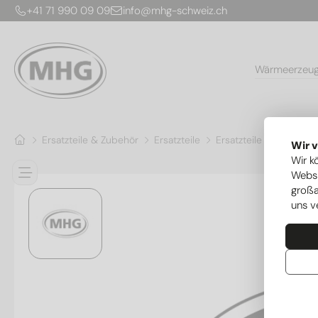
+41 71 990 09 09
info@mhg-schweiz.ch
Wärmeerzeu
Ersatzteile & Zubehör
Ersatzteile
Ersatzteile Wärmepu
Wir 
Wir k
Websi
großa
uns v