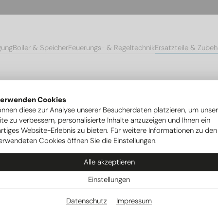
gung
Boiler & Speicher
Feuerungs- & Regeltechnik
Ersatzteile & Zubeh
mpen
Ersatzteile Ovum Wärmepumpen
Befestigungsklammer Quic
verwenden Cookies
önnen diese zur Analyse unserer Besucherdaten platzieren, um unse
te zu verbessern, personalisierte Inhalte anzuzeigen und Ihnen ein
rtiges Website-Erlebnis zu bieten. Für weitere Informationen zu den
erwendeten Cookies öffnen Sie die Einstellungen.
Alle akzeptieren
Einstellungen
Datenschutz
Impressum