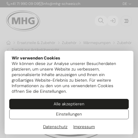
+41 71 990 09 09
info@mhg-schweiz.ch
DE
Ersatzteile & Zubehör
Zubehör
Wärmepumpen
Zubehör Ov
Zurück zur Artikelübersicht
Wir verwenden Cookies
Wir können diese zur Analyse unserer Besucherdaten
platzieren, um unsere Website zu verbessern,
personalisierte Inhalte anzuzeigen und Ihnen ein
großartiges Website-Erlebnis zu bieten. Für weitere
Informationen zu den von uns verwendeten Cookies
öffnen Sie die Einstellungen.
Alle akzeptieren
Einstellungen
Datenschutz
Impressum