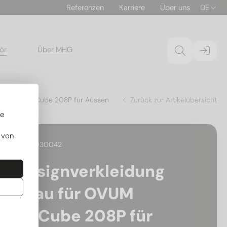
Referenzen
Karriere
Über uns
DE
ör
Über MHG
ür OVUM AirCube 208P für Aussen
Zurück zur Artikelübersicht
re
 von
29.06030042
Designverkleidung
Grau für OVUM
AirCube 208P für