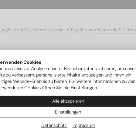
gung
Boiler & Speicher
Feuerungs- & Regeltechnik
Ersatzteile & Zubeh
mpen
Ersatzteile Ovum Wärmepumpen
Designverkleidung Grau f
verwenden Cookies
önnen diese zur Analyse unserer Besucherdaten platzieren, um unse
te zu verbessern, personalisierte Inhalte anzuzeigen und Ihnen ein
rtiges Website-Erlebnis zu bieten. Für weitere Informationen zu den
erwendeten Cookies öffnen Sie die Einstellungen.
Alle akzeptieren
Einstellungen
Datenschutz
Impressum