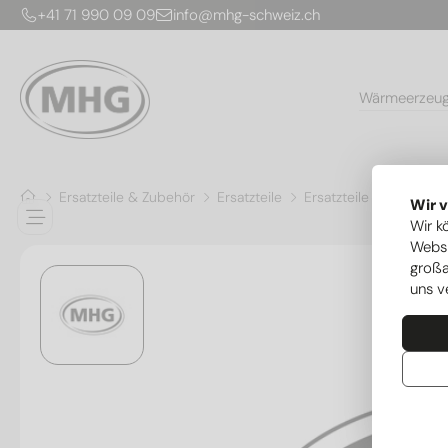
+41 71 990 09 09
info@mhg-schweiz.ch
Wärmeerzeu
Ersatzteile & Zubehör
Ersatzteile
Ersatzteile Wärmepu
Wir 
Wir k
Websi
großa
uns v