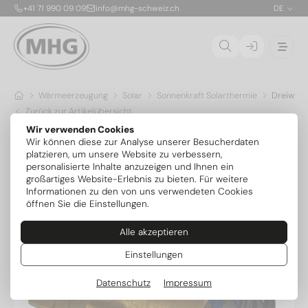
+41 71 990 09 09
info@mhg-schweiz.ch
DE
Wärmeerzeugung
Solar
Sonnenkraft Solarthermie
Dreiwege
Zurück zur Artikelübersicht
Wir verwenden Cookies
Wir können diese zur Analyse unserer Besucherdaten
platzieren, um unsere Website zu verbessern,
personalisierte Inhalte anzuzeigen und Ihnen ein
großartiges Website-Erlebnis zu bieten. Für weitere
Informationen zu den von uns verwendeten Cookies
öffnen Sie die Einstellungen.
Alle akzeptieren
Einstellungen
Datenschutz
Impressum