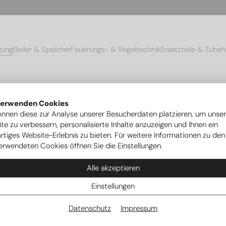
gung
Boiler & Speicher
Feuerungs- & Regeltechnik
Ersatzteile & Zubeh
chflussmesseinheit FWM 4-160 l/min., 5/4"
verwenden Cookies
önnen diese zur Analyse unserer Besucherdaten platzieren, um unse
te zu verbessern, personalisierte Inhalte anzuzeigen und Ihnen ein
rtiges Website-Erlebnis zu bieten. Für weitere Informationen zu den
erwendeten Cookies öffnen Sie die Einstellungen.
Alle akzeptieren
Einstellungen
Datenschutz
Impressum