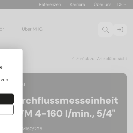
Referenzen
Karriere
Über uns
DE
ör
Über MHG
Zurück zur Artikelübersicht
re
 von
18.130151
Durchflussmesseinheit
FWM 4-160 l/min., 5/4"
für FWM150/225