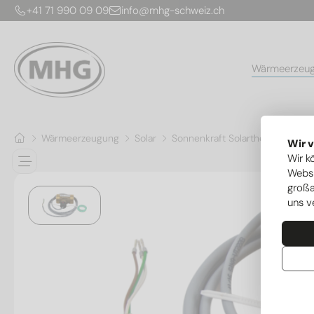
+41 71 990 09 09
info@mhg-schweiz.ch
Wärmeerzeu
Wärmeerzeugung
Solar
Sonnenkraft Solarthermie
Dur
Wir 
Wir k
Websi
großa
uns v