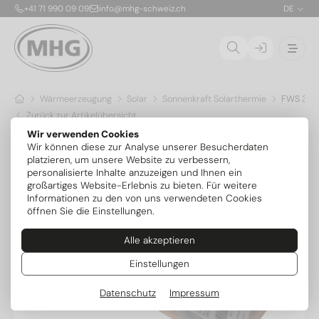
+41 71 990 09 09
info@mhg-schweiz.ch
DE
Wärmeerzeugung
Solar
Sonnenkraft Solarthermie
FWS 30 P
Zurück zur Artikelübersicht
Wir verwenden Cookies
Wir können diese zur Analyse unserer Besucherdaten
platzieren, um unsere Website zu verbessern,
personalisierte Inhalte anzuzeigen und Ihnen ein
großartiges Website-Erlebnis zu bieten. Für weitere
Informationen zu den von uns verwendeten Cookies
öffnen Sie die Einstellungen.
Alle akzeptieren
Einstellungen
Datenschutz
Impressum