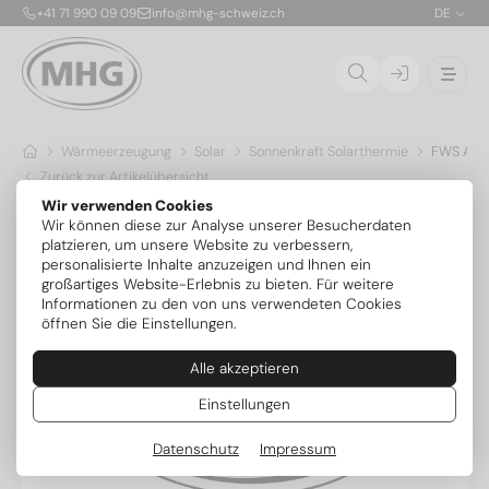
+41 71 990 09 09
info@mhg-schweiz.ch
DE
Wärmeerzeugung
Solar
Sonnenkraft Solarthermie
FWS Ansc
Zurück zur Artikelübersicht
Wir verwenden Cookies
Wir können diese zur Analyse unserer Besucherdaten
platzieren, um unsere Website zu verbessern,
personalisierte Inhalte anzuzeigen und Ihnen ein
großartiges Website-Erlebnis zu bieten. Für weitere
Informationen zu den von uns verwendeten Cookies
öffnen Sie die Einstellungen.
Alle akzeptieren
Einstellungen
Datenschutz
Impressum