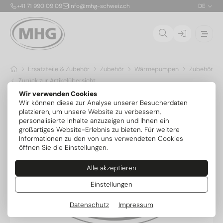
+41 71 990 09 09
info@mhg-schweiz.ch
DE
Ersatzteile & Zubehör
Zubehör
Wärmepumpen
Zubehör O
Zurück zur Artikelübersicht
Wir verwenden Cookies
Wir können diese zur Analyse unserer Besucherdaten
platzieren, um unsere Website zu verbessern,
personalisierte Inhalte anzuzeigen und Ihnen ein
großartiges Website-Erlebnis zu bieten. Für weitere
Informationen zu den von uns verwendeten Cookies
öffnen Sie die Einstellungen.
Alle akzeptieren
Einstellungen
Datenschutz
Impressum