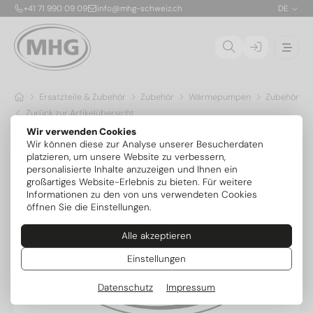
+41 71 990 09 09
info@mhg-schweiz.ch
DE
Ersatzteile & Zubehör
Zubehör
Wärmepumpen
Zubehör Ov
Zurück zur Artikelübersicht
Wir verwenden Cookies
Wir können diese zur Analyse unserer Besucherdaten
platzieren, um unsere Website zu verbessern,
personalisierte Inhalte anzuzeigen und Ihnen ein
großartiges Website-Erlebnis zu bieten. Für weitere
Informationen zu den von uns verwendeten Cookies
öffnen Sie die Einstellungen.
Alle akzeptieren
Einstellungen
Datenschutz
Impressum