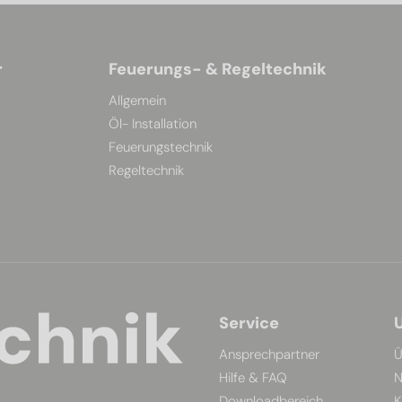
r
Feuerungs- & Regeltechnik
Allgemein
Öl- Installation
Feuerungstechnik
Regeltechnik
Service
Ansprechpartner
Ü
Hilfe & FAQ
N
Downloadbereich
K