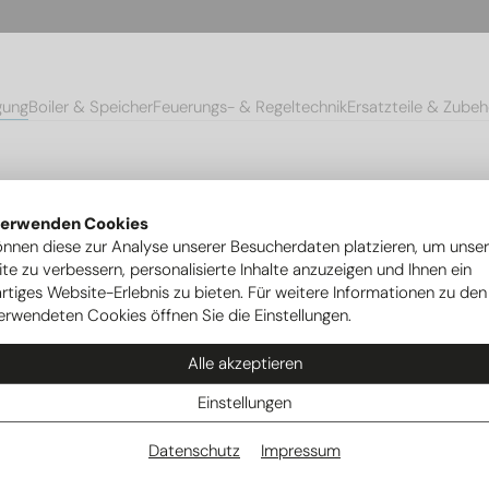
gung
Boiler & Speicher
Feuerungs- & Regeltechnik
Ersatzteile & Zubeh
ttenanode MGA SKL 300/500 Ø26x1100 1" R
verwenden Cookies
önnen diese zur Analyse unserer Besucherdaten platzieren, um unse
te zu verbessern, personalisierte Inhalte anzuzeigen und Ihnen ein
rtiges Website-Erlebnis zu bieten. Für weitere Informationen zu den
erwendeten Cookies öffnen Sie die Einstellungen.
Alle akzeptieren
Einstellungen
Datenschutz
Impressum