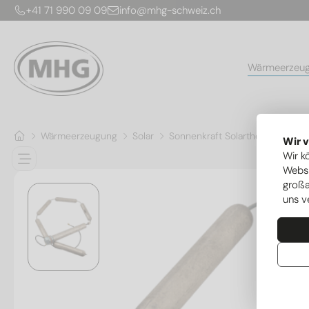
+41 71 990 09 09
info@mhg-schweiz.ch
Wärmeerzeu
Wärmeerzeugung
Solar
Sonnenkraft Solarthermie
Ke
Wir 
Wir k
Websi
großa
uns v