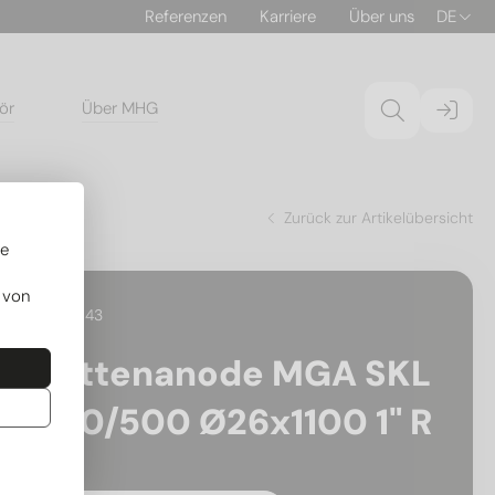
Referenzen
Karriere
Über uns
DE
ör
Über MHG
Zurück zur Artikelübersicht
re
 von
18.120043
Kettenanode MGA SKL
300/500 Ø26x1100 1" R