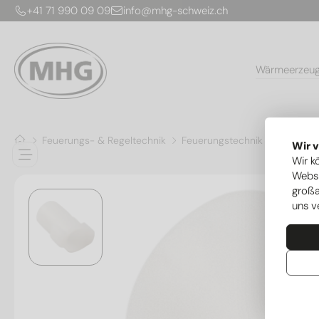
+41 71 990 09 09
info@mhg-schweiz.ch
Wärmeerzeu
Feuerungs- & Regeltechnik
Feuerungstechnik
Öl­bren
Wir 
Wir k
Websi
großa
uns v