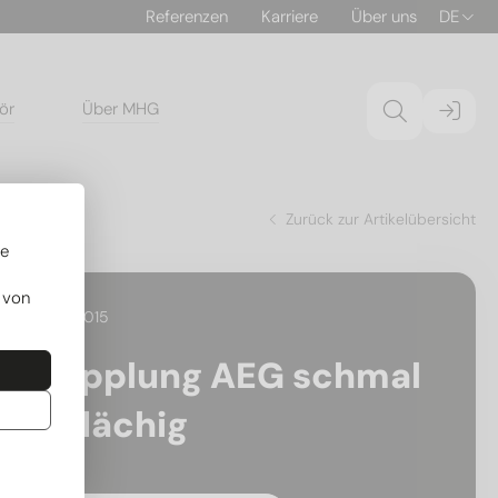
Referenzen
Karriere
Über uns
DE
ör
Über MHG
chig
Zurück zur Artikelübersicht
re
 von
30.226015
Kupplung AEG schmal
1-flächig