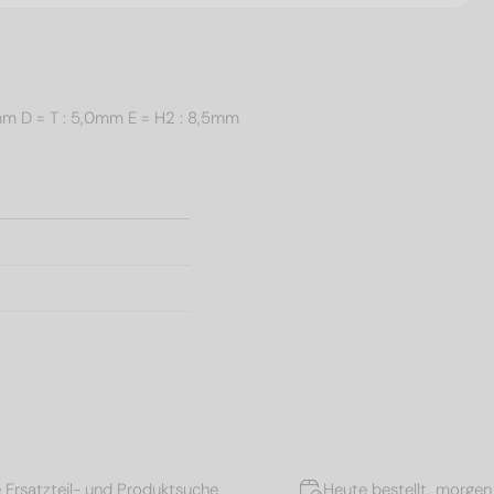
,0mm D = T : 5,0mm E = H2 : 8,5mm
e Ersatzteil- und Produktsuche
Heute bestellt, morgen 