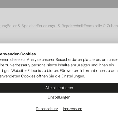
gung
Boiler & Speicher
Feuerungs- & Regeltechnik
Ersatzteile & Zubeh
nerpumpen, Magnetspulen & Kupplungen
Kupplung AEG schmal 1-flä
verwenden Cookies
önnen diese zur Analyse unserer Besucherdaten platzieren, um unse
te zu verbessern, personalisierte Inhalte anzuzeigen und Ihnen ein
rtiges Website-Erlebnis zu bieten. Für weitere Informationen zu den
erwendeten Cookies öffnen Sie die Einstellungen.
Alle akzeptieren
Einstellungen
Datenschutz
Impressum