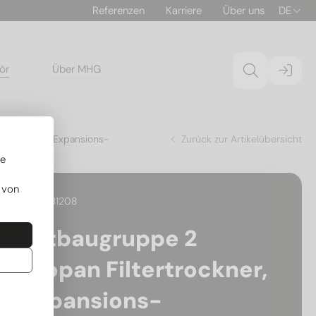
Referenzen
Karriere
Über uns
DE
ör
Über MHG
tertrockner, Expansions-
Zurück zur Artikelübersicht
re
 von
29.04181208
Lötbaugruppe 2
Propan Filtertrockner,
Expansions-