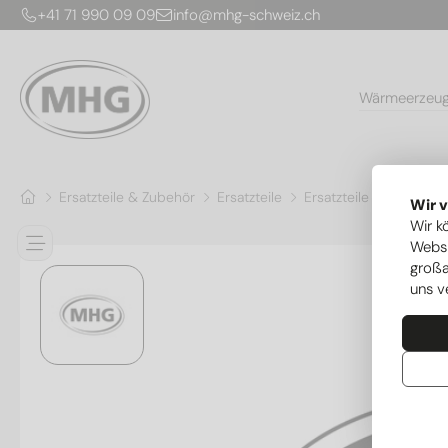
+41 71 990 09 09
info@mhg-schweiz.ch
Wärmeerzeu
Ersatzteile & Zubehör
Ersatzteile
Ersatzteile Wärmepu
Wir 
Wir k
Websi
großa
uns v