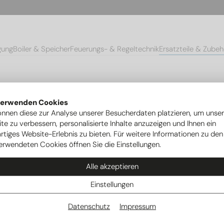
gung
Boiler & Speicher
Feuerungs- & Regeltechnik
Ersatzteile & Zubeh
mpen
Ersatzteile Ovum Wärmepumpen
Lötbaugruppe 2 Propan Fil
verwenden Cookies
önnen diese zur Analyse unserer Besucherdaten platzieren, um unse
te zu verbessern, personalisierte Inhalte anzuzeigen und Ihnen ein
rtiges Website-Erlebnis zu bieten. Für weitere Informationen zu den
erwendeten Cookies öffnen Sie die Einstellungen.
Alle akzeptieren
Einstellungen
Datenschutz
Impressum