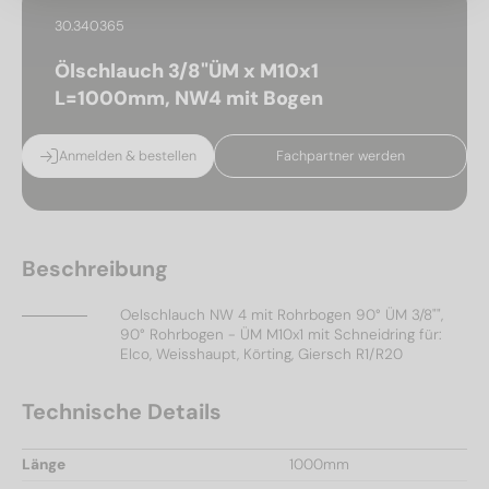
30.340365
Ölschlauch 3/8"ÜM x M10x1
L=1000mm, NW4 mit Bogen
Anmelden & bestellen
Fachpartner werden
Beschreibung
Oelschlauch NW 4 mit Rohrbogen 90° ÜM 3/8"",
90° Rohrbogen - ÜM M10x1 mit Schneidring für:
Elco, Weisshaupt, Körting, Giersch R1/R20
Technische Details
Länge
1000mm