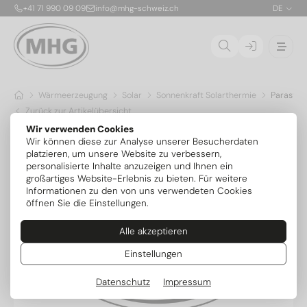
+41 71 990 09 09
info@mhg-schweiz.ch
DE
Wärmeerzeugung
Solar
Sonnenkraft Solarthermie
Parast 1
Zurück zur Artikelübersicht
Wir verwenden Cookies
Wir können diese zur Analyse unserer Besucherdaten
platzieren, um unsere Website zu verbessern,
personalisierte Inhalte anzuzeigen und Ihnen ein
großartiges Website-Erlebnis zu bieten. Für weitere
Informationen zu den von uns verwendeten Cookies
öffnen Sie die Einstellungen.
Alle akzeptieren
Einstellungen
Datenschutz
Impressum