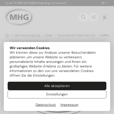
+41 71 990 09 09
info@mhg-schweiz.ch
DE
Wärmeerzeugung
Solar
Sonnenkraft Solarthermie
Pufferve
Zurück zur Artikelübersicht
Wir verwenden Cookies
Wir können diese zur Analyse unserer Besucherdaten
platzieren, um unsere Website zu verbessern,
personalisierte Inhalte anzuzeigen und Ihnen ein
großartiges Website-Erlebnis zu bieten. Für weitere
Informationen zu den von uns verwendeten Cookies
öffnen Sie die Einstellungen.
Alle akzeptieren
Einstellungen
Datenschutz
Impressum