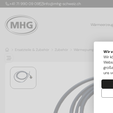
+41 71 990 09 09
info@mhg-schweiz.ch
Wärmeerzeu
Ersatzteile & Zubehör
Zubehör
Wärmepumpen
Zube
Wir 
Wir k
Websi
großa
uns v