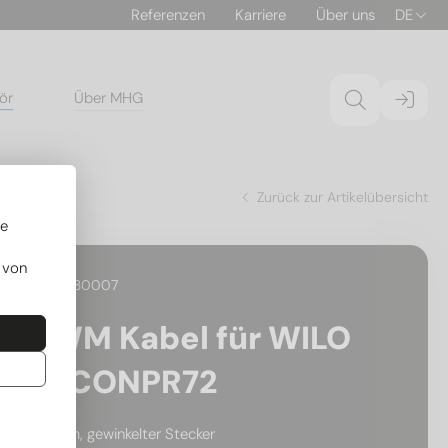
Referenzen
Karriere
Über uns
DE
ör
Über MHG
Zurück zur Artikelübersicht
re
 von
29.01030007
PWM Kabel für WILO
FACONPR72
200cm, gewinkelter Stecker