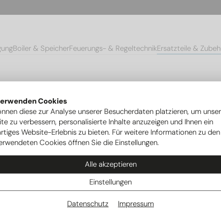
gung
Boiler & Speicher
Feuerungs- & Regeltechnik
Ersatzteile & Zubeh
hör Ovum Cube Speicher
PWM Kabel für WILO FACONPR72
verwenden Cookies
önnen diese zur Analyse unserer Besucherdaten platzieren, um unse
te zu verbessern, personalisierte Inhalte anzuzeigen und Ihnen ein
rtiges Website-Erlebnis zu bieten. Für weitere Informationen zu den
erwendeten Cookies öffnen Sie die Einstellungen.
Alle akzeptieren
Einstellungen
Datenschutz
Impressum