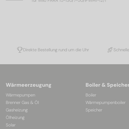
für Wilo PARA 15-130/7-50/iPWM1-12/I
Direkte Bestellung rund um die Uhr
Schnell
Wärmeerzeugung
Boiler & Speiche
Wärmepumpen
Boiler
Brenner Gas & Öl
Wärmepumpenboiler
Gasheizung
Speicher
Ölheizung
Solar