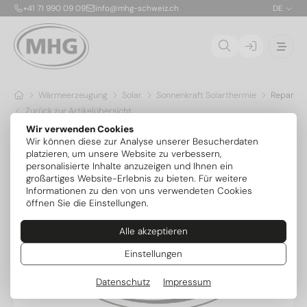
+41 71 990 09 09
info@mhg-schweiz.ch
DE
Wärmeerzeugung
Solar
Sonnenkraft Solarthermie
Reparatur
Zurück zur Artikelübersicht
Wir verwenden Cookies
Wir können diese zur Analyse unserer Besucherdaten
platzieren, um unsere Website zu verbessern,
personalisierte Inhalte anzuzeigen und Ihnen ein
großartiges Website-Erlebnis zu bieten. Für weitere
Informationen zu den von uns verwendeten Cookies
öffnen Sie die Einstellungen.
Alle akzeptieren
Einstellungen
Datenschutz
Impressum