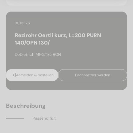
30.131176
Rezirohr Oertli kurz, L=200 PURN
140/OPN 130/
DeDietrich M1-3/4/5 RCN
Anmelden & bestellen
Fachpartner werden
Beschreibung
Passend für: