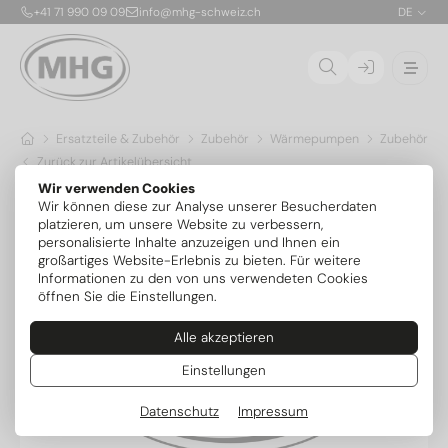
+41 71 990 09 09
info@mhg-schweiz.ch
DE
Ersatzteile & Zubehör
Zubehör
Wärmepumpen
Zubehör Ov
Zurück zur Artikelübersicht
Wir verwenden Cookies
Wir können diese zur Analyse unserer Besucherdaten
platzieren, um unsere Website zu verbessern,
personalisierte Inhalte anzuzeigen und Ihnen ein
großartiges Website-Erlebnis zu bieten. Für weitere
Informationen zu den von uns verwendeten Cookies
öffnen Sie die Einstellungen.
Alle akzeptieren
Einstellungen
Datenschutz
Impressum