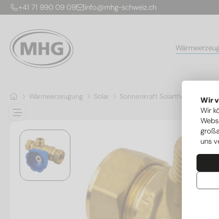
+41 71 990 09 09
info@mhg-schweiz.ch
Wärmeerzeu
Wärmeerzeugung
Solar
Sonnenkraft Solarthermie
RL
Wir 
Wir k
Websi
großa
uns v