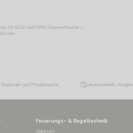
emse, für RLGZ und PSKR, Überwurfmutter x
23,5 mm
e Ersatzteil- und Produktsuche
Heute bestellt, morgen 
r
Feuerungs- & Regeltechnik
Allgemein