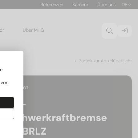
Referenzen
Karriere
Über uns
DE
ör
Über MHG
Zurück zur Artikelübersicht
re
 von
18.130307
RL-
Schwerkraftbremse
SKBRLZ