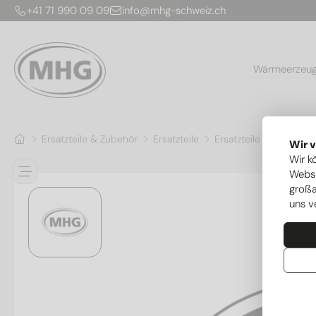
+41 71 990 09 09
info@mhg-schweiz.ch
Wärmeerzeu
Ersatzteile & Zubehör
Ersatzteile
Ersatzteile Wärmepu
Wir 
Wir k
Websi
großa
uns v