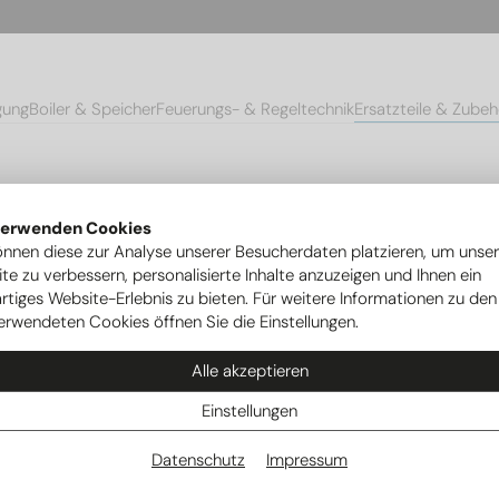
gung
Boiler & Speicher
Feuerungs- & Regeltechnik
Ersatzteile & Zubeh
mpen
Ersatzteile Ovum Wärmepumpen
Schraubenset für das Gehä
verwenden Cookies
önnen diese zur Analyse unserer Besucherdaten platzieren, um unse
te zu verbessern, personalisierte Inhalte anzuzeigen und Ihnen ein
rtiges Website-Erlebnis zu bieten. Für weitere Informationen zu den
erwendeten Cookies öffnen Sie die Einstellungen.
Alle akzeptieren
Einstellungen
Datenschutz
Impressum