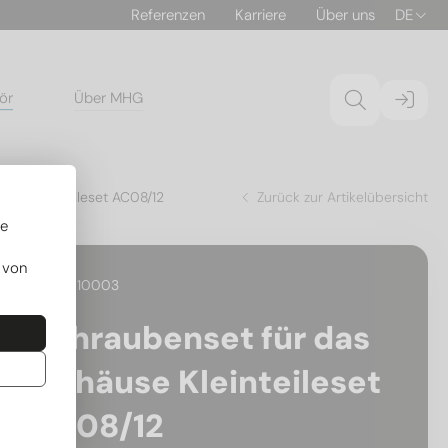
Referenzen
Karriere
Über uns
DE
ör
Über MHG
use Kleinteileset AC08/12
Zurück zur Artikelübersicht
re
 von
29.97010003
Schraubenset für das
Gehäuse Kleinteileset
AC08/12