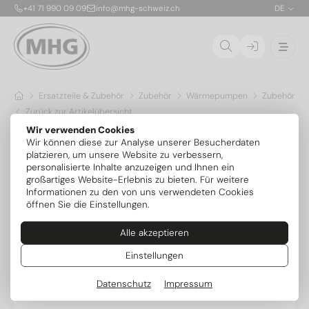
+41 71 990 09 09
info@mhg-schweiz.ch
DE
Ersatzteile & Zubehör
Zubehör
Wärmepumpen
Zubehör Ov
Zurück zur Artikelübersicht
Wir verwenden Cookies
Wir können diese zur Analyse unserer Besucherdaten
platzieren, um unsere Website zu verbessern,
personalisierte Inhalte anzuzeigen und Ihnen ein
großartiges Website-Erlebnis zu bieten. Für weitere
Informationen zu den von uns verwendeten Cookies
öffnen Sie die Einstellungen.
Alle akzeptieren
Einstellungen
Datenschutz
Impressum