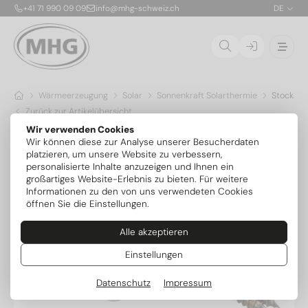
+41 71 990 09 09
info@mhg-schweiz.ch
DE
Wärmeerzeugung
Solar
Sonnenkraft Solarthermie
Stocksch
Zurück zur Artikelübersicht
Wir verwenden Cookies
Wir können diese zur Analyse unserer Besucherdaten
platzieren, um unsere Website zu verbessern,
personalisierte Inhalte anzuzeigen und Ihnen ein
großartiges Website-Erlebnis zu bieten. Für weitere
Informationen zu den von uns verwendeten Cookies
öffnen Sie die Einstellungen.
Alle akzeptieren
Einstellungen
Datenschutz
Impressum