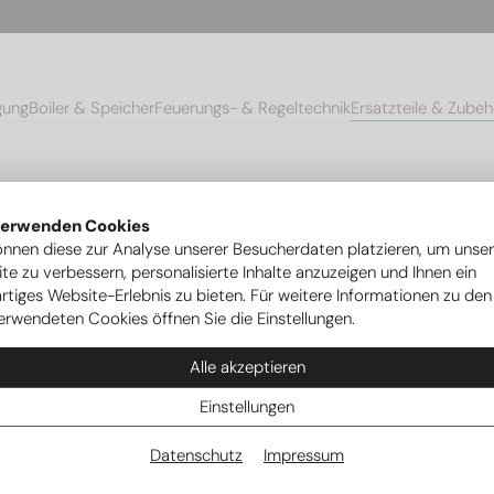
gung
Boiler & Speicher
Feuerungs- & Regeltechnik
Ersatzteile & Zubeh
en
Temperaturbegrenzer WT-3 Classic 24 e PLUS
verwenden Cookies
önnen diese zur Analyse unserer Besucherdaten platzieren, um unse
te zu verbessern, personalisierte Inhalte anzuzeigen und Ihnen ein
rtiges Website-Erlebnis zu bieten. Für weitere Informationen zu den
erwendeten Cookies öffnen Sie die Einstellungen.
Alle akzeptieren
Einstellungen
Datenschutz
Impressum