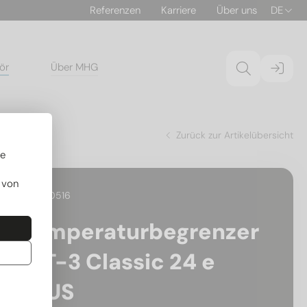
Referenzen
Karriere
Über uns
DE
ör
Über MHG
Zurück zur Artikelübersicht
re
 von
13.KP00516
Temperaturbegrenzer
WT-3 Classic 24 e
PLUS