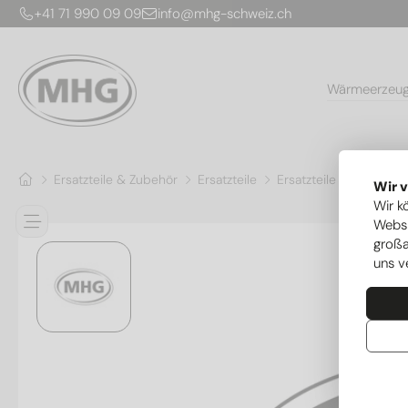
+41 71 990 09 09
info@mhg-schweiz.ch
Wärmeerzeu
Ersatzteile & Zubehör
Ersatzteile
Ersatzteile Notheizung
Wir 
Wir k
Websi
großa
uns v