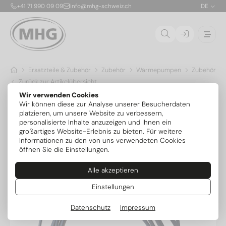
+41 71 990 09 09
info@mhg-schweiz.ch
DE
Ersatzteile & Zubehör
Zubehör
Wärmepumpen
Zubehör Ov
Zurück zur Artikelübersicht
Wir verwenden Cookies
Wir können diese zur Analyse unserer Besucherdaten
platzieren, um unsere Website zu verbessern,
personalisierte Inhalte anzuzeigen und Ihnen ein
großartiges Website-Erlebnis zu bieten. Für weitere
Informationen zu den von uns verwendeten Cookies
öffnen Sie die Einstellungen.
Alle akzeptieren
Einstellungen
Datenschutz
Impressum