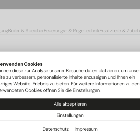
gung
Boiler & Speicher
Feuerungs- & Regeltechnik
Ersatzteile & Zubeh
hör Ovum AC/ ACP
Unterputzanschlusskasten UPH4 für Trockenbau
verwenden Cookies
önnen diese zur Analyse unserer Besucherdaten platzieren, um unse
te zu verbessern, personalisierte Inhalte anzuzeigen und Ihnen ein
rtiges Website-Erlebnis zu bieten. Für weitere Informationen zu den
29.
erwendeten Cookies öffnen Sie die Einstellungen.
U
Alle akzeptieren
Einstellungen
U
Datenschutz
Impressum
für