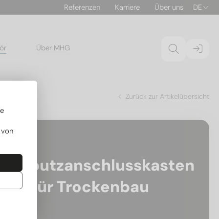
Referenzen
Karriere
Über uns
DE
ör
Über MHG
Zurück zur Artikelübersicht
re
 von
10201007
nterputzanschlusskasten
PH4 für Trockenbau
 OPW 300