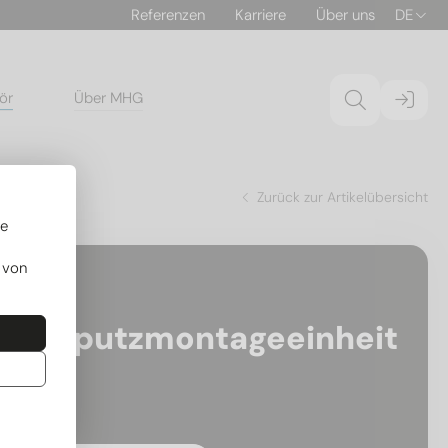
Referenzen
Karriere
Über uns
DE
ör
Über MHG
Zurück zur Artikelübersicht
re
 von
.10201001
Unterputzmontageeinheit
UPH1