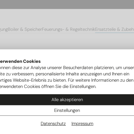
gung
Boiler & Speicher
Feuerungs- & Regeltechnik
Ersatzteile & Zubeh
hör Ovum AC/ ACP
Unterputzmontageeinheit UPH1
verwenden Cookies
önnen diese zur Analyse unserer Besucherdaten platzieren, um unse
te zu verbessern, personalisierte Inhalte anzuzeigen und Ihnen ein
rtiges Website-Erlebnis zu bieten. Für weitere Informationen zu den
29
erwendeten Cookies öffnen Sie die Einstellungen.
Alle akzeptieren
Einstellungen
Datenschutz
Impressum