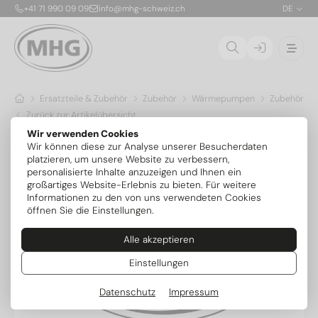
+41 71 990 09 09
info@mhg-schweiz.ch
DE
Ersatzteile & Zubehör
Zubehör
Wärmepumpen
Zubehör Ov
Zurück zur Artikelübersicht
Wir verwenden Cookies
Wir können diese zur Analyse unserer Besucherdaten
platzieren, um unsere Website zu verbessern,
personalisierte Inhalte anzuzeigen und Ihnen ein
großartiges Website-Erlebnis zu bieten. Für weitere
Informationen zu den von uns verwendeten Cookies
öffnen Sie die Einstellungen.
Alle akzeptieren
Einstellungen
Datenschutz
Impressum