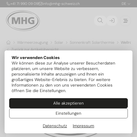
+41 71 990 09 09
info@mhg-schweiz.ch
DE
Wärmeerzeugung
Solar
Sonnenkraft Solarthermie
Wellrohrv
Zurück zur Artikelübersicht
Wir verwenden Cookies
Wir können diese zur Analyse unserer Besucherdaten
platzieren, um unsere Website zu verbessern,
personalisierte Inhalte anzuzeigen und Ihnen ein
großartiges Website-Erlebnis zu bieten. Für weitere
Informationen zu den von uns verwendeten Cookies
öffnen Sie die Einstellungen.
Alle akzeptieren
Einstellungen
Datenschutz
Impressum