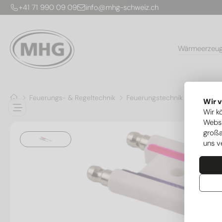
+41 71 990 09 09
info@mhg-schweiz.ch
Wärmeerzeu
Feuerungs- & Regeltechnik
Feuerungstechnik
Zünd- & 
Wir 
Wir k
Websi
großa
uns v