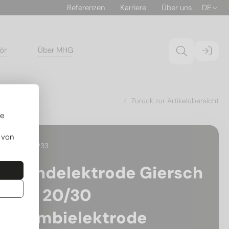
Referenzen
Karriere
Über uns
DE
ör
Über MHG
rode
Zurück zur Artikelübersicht
re
 von
30.192233
Zündelektrode Giersch
RG 20/30
Kombielektrode