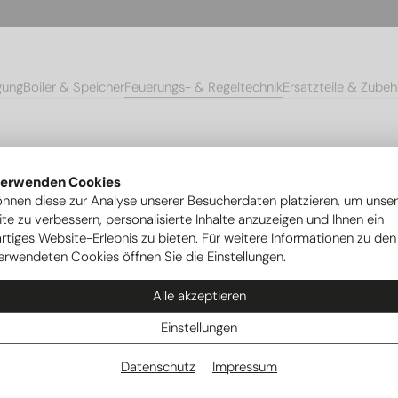
gung
Boiler & Speicher
Feuerungs- & Regeltechnik
Ersatzteile & Zubeh
Ionisationselektroden
Zündelektrode Giersch RG 20/30 Kombielekt
verwenden Cookies
önnen diese zur Analyse unserer Besucherdaten platzieren, um unse
te zu verbessern, personalisierte Inhalte anzuzeigen und Ihnen ein
rtiges Website-Erlebnis zu bieten. Für weitere Informationen zu den
erwendeten Cookies öffnen Sie die Einstellungen.
Alle akzeptieren
Einstellungen
Datenschutz
Impressum