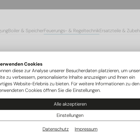
gung
Boiler & Speicher
Feuerungs- & Regeltechnik
Ersatzteile & Zubeh
Ionisationselektroden
Zündelektrode Oertli OSCR 18/24
verwenden Cookies
önnen diese zur Analyse unserer Besucherdaten platzieren, um unse
te zu verbessern, personalisierte Inhalte anzuzeigen und Ihnen ein
rtiges Website-Erlebnis zu bieten. Für weitere Informationen zu den
erwendeten Cookies öffnen Sie die Einstellungen.
Alle akzeptieren
Einstellungen
Datenschutz
Impressum