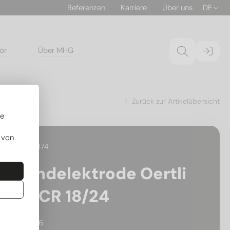
Referenzen
Karriere
Über uns
DE
ör
Über MHG
Zurück zur Artikelübersicht
re
 von
30.192374
Zündelektrode Oertli
OSCR 18/24
709286