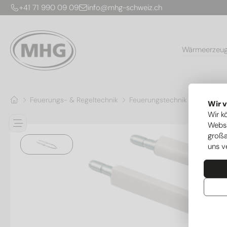
+41 71 990 09 09
info@mhg-schweiz.ch
Wärmeerzeu
Feuerungs- & Regeltechnik
Feuerungstechnik
Zünd- & 
Wir 
Wir k
Websi
großa
uns v