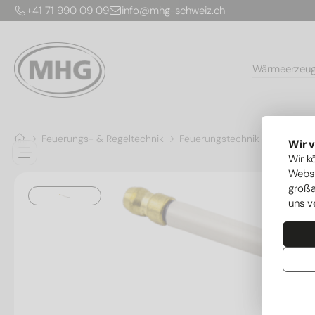
+41 71 990 09 09
info@mhg-schweiz.ch
Wärmeerzeu
Feuerungs- & Regeltechnik
Feuerungstechnik
Zünd- & 
Wir 
Wir k
Websi
großa
uns v