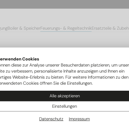
gung
Boiler & Speicher
Feuerungs- & Regeltechnik
Ersatzteile & Zubeh
Ionisationselektroden
Zündelektrode Weishaupt WG30C, WG30 N
verwenden Cookies
önnen diese zur Analyse unserer Besucherdaten platzieren, um unse
te zu verbessern, personalisierte Inhalte anzuzeigen und Ihnen ein
rtiges Website-Erlebnis zu bieten. Für weitere Informationen zu den
erwendeten Cookies öffnen Sie die Einstellungen.
Alle akzeptieren
Einstellungen
Datenschutz
Impressum