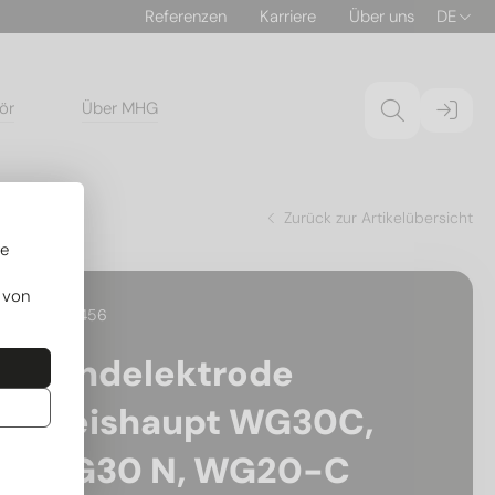
Referenzen
Karriere
Über uns
DE
ör
Über MHG
, WG20-C
Zurück zur Artikelübersicht
re
 von
30.192456
Zündelektrode
Weishaupt WG30C,
WG30 N, WG20-C