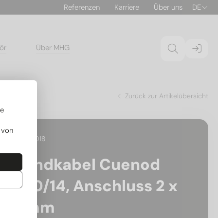
Referenzen
Karriere
Über uns
DE
ör
Über MHG
Zurück zur Artikelübersicht
re
 von
30.193018
Zündkabel Cuenod
C10/14, Anschluss 2 x
4mm