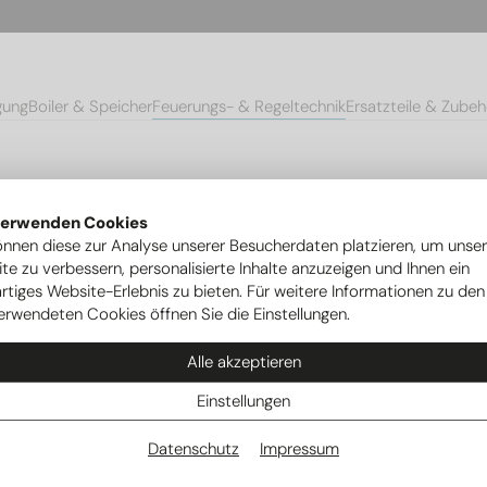
gung
Boiler & Speicher
Feuerungs- & Regeltechnik
Ersatzteile & Zubeh
o & Zündkabel
Zündkabel Cuenod C10/14, Anschluss 2 x 4mm
verwenden Cookies
önnen diese zur Analyse unserer Besucherdaten platzieren, um unse
te zu verbessern, personalisierte Inhalte anzuzeigen und Ihnen ein
rtiges Website-Erlebnis zu bieten. Für weitere Informationen zu den
erwendeten Cookies öffnen Sie die Einstellungen.
Alle akzeptieren
Einstellungen
Datenschutz
Impressum