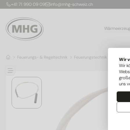
+41 71 990 09 09
info@mhg-schweiz.ch
Wärmeerzeu
Feuerungs- & Regeltechnik
Feuerungstechnik
Zündtraf
Wir 
Wir k
Websi
großa
uns v