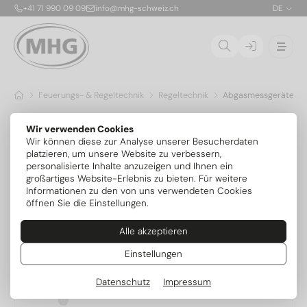
+41 71 990 09 09
info@mhg-schweiz.ch
DE
Feuerungs- & Regeltechnik
Regeltechnik
Abgasmessgeräte & 
Abgasmessgeräte & Zubehör
Wir verwenden Cookies
Wir können diese zur Analyse unserer Besucherdaten
platzieren, um unsere Website zu verbessern,
personalisierte Inhalte anzuzeigen und Ihnen ein
großartiges Website-Erlebnis zu bieten. Für weitere
Beliebtheit
Informationen zu den von uns verwendeten Cookies
öffnen Sie die Einstellungen.
30.540278
Alle akzeptieren
Feinfilter für Messgerät für
Schlauchanschluss
Einstellungen
Datenschutz
Impressum