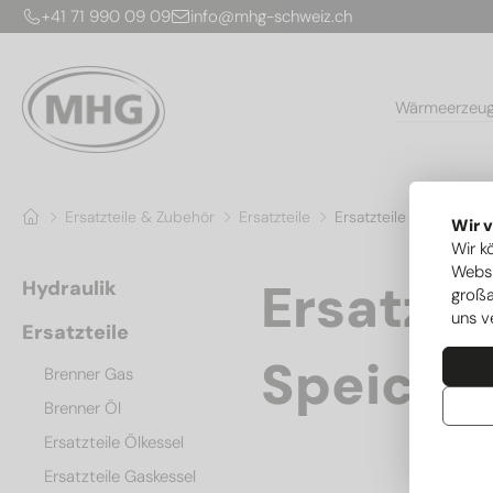
+41 71 990 09 09
info@mhg-schweiz.ch
Wärmeerzeu
Ersatzteile & Zubehör
Ersatzteile
Ersatzteile Boiler & Sp
Wir 
Wir k
Websi
Ersatzte
Hydraulik
großa
uns v
Ersatzteile
Speiche
Brenner Gas
Brenner Öl
Ersatzteile Ölkessel
Ersatzteile Gaskessel