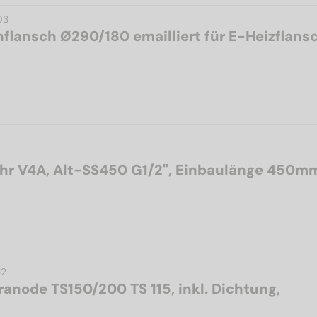
03
flansch Ø290/180 emailliert für E-Heizflans
hr V4A, Alt-SS450 G1/2", Einbaulänge 450m
12
ranode TS150/200 TS 115, inkl. Dichtung,