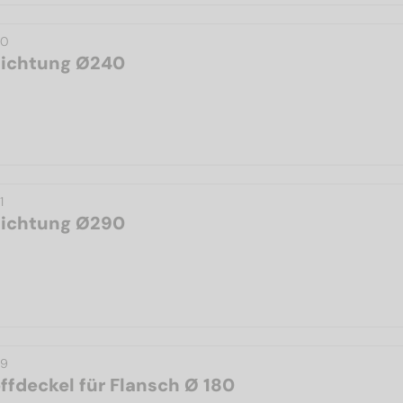
10
dichtung Ø240
1
dichtung Ø290
19
ffdeckel für Flansch Ø 180