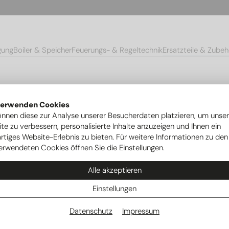
gung
Boiler & Speicher
Feuerungs- & Regeltechnik
Ersatzteile & Zubeh
eicher
verwenden Cookies
önnen diese zur Analyse unserer Besucherdaten platzieren, um unse
te zu verbessern, personalisierte Inhalte anzuzeigen und Ihnen ein
ile Boiler &
rtiges Website-Erlebnis zu bieten. Für weitere Informationen zu den
erwendeten Cookies öffnen Sie die Einstellungen.
r
Alle akzeptieren
Einstellungen
Datenschutz
Impressum