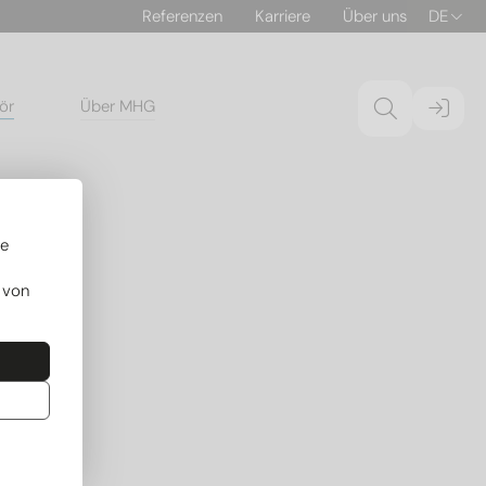
Referenzen
Karriere
Über uns
DE
ör
Über MHG
re
 von